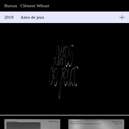
Bureau
Clément Wibaut
2019
Aires de jeux
Galerie Raymond Hains | Benoît Laffiché
Publications pour l’artiste Benoît Laffiché. Dans le cadre du cycle
“espace et échanges” porté par la galerie Raymond Hains et le
lycée Rabelais de Saint-Brieuc. Projet soutenu par la DRAC
Bretagne.
Impression: Médiagraphic