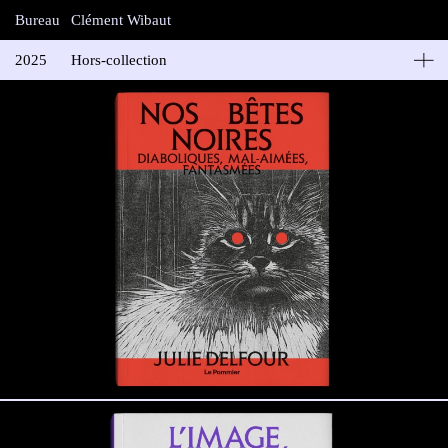
Bureau
Clément Wibaut
2025
Hors-collection
Le Pommier | PUF
Ouvrages Hors-collection des éditions Le Pommier.
“L’image indomptée. Animaux et technosurveillance” de Pauline
Chasseray-Peraldi.
ISBN: 978-2-7465-2628-0
“Nos bètes noires” de Julie Delfour
ISBN: 978-2-7465-2628-0
“Monuments naturels” de Henri Gourdin
ISBN: 978-2-7465-2804-8
“Des Villes en mieux” par Plateau Urbain
ISBN: 978-2-7465-2809-3
“ Devenir Paysan” de Guilhem Roux
ISBN: 978-2-7465-2814-7