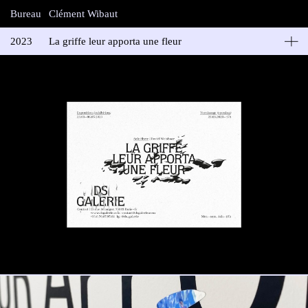
Bureau
Clément Wibaut
2023
La griffe leur apporta une fleur
DS Galerie
Pour cette exposition inaugurale, DS Galerie propose un solo show
de l’artiste peintre suisse David Weishaar dont les environnements
oniriques et symboliques sont propices à l’exploration des corps,
des genres et des désirs.
Impression: Médiagraphic, Sacré Bonus
Photographies: Guillaume Garat