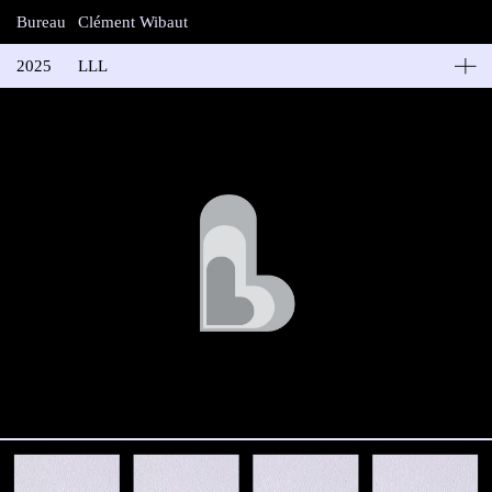
Bureau
Clément Wibaut
2025
LLL
Les Liens qui Libèrent
“Abajo y a la izquierda se encuentra el corazón” (En dessous et à
gauche se trouve le cœur). Identité visuelle des éditions Les Liens
qui Libèrent (LLL), maison d’édition indépendante fondée en
2009 par Sophie Marinopoulos et Henri Trubert. LLL publie des
essais dans les domaines de l’économie, la politique, les sciences,
la psychologie et la psychanalyse.