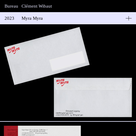
Bureau
Clément Wibaut
2023
Myra Myra
Myra Myra Galery
Identité visuelle de Myra Myra, galerie d’art contemporain
nomade – direction Édouard Legeay.