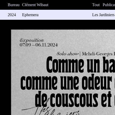
Bureau
Clément Wibaut
Tout
Publica
2024
Ephemera
Les Jardinier
Affiches et s
Impression: M