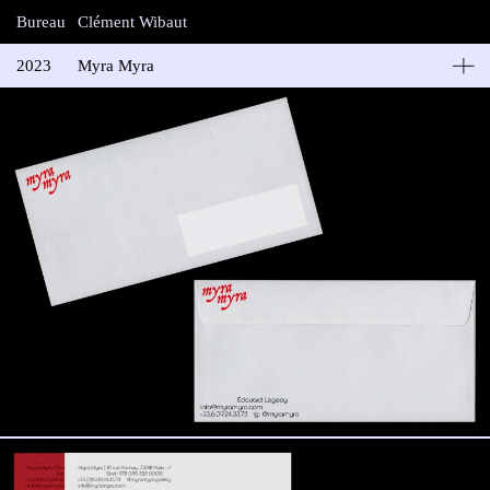
Bureau
Clément Wibaut
2023
Myra Myra
Myra Myra Galery
Identité visuelle de Myra Myra, galerie d’art contemporain
nomade – direction Édouard Legeay.